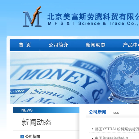
公司新闻
德国YSTRAL粉料泵供货
公司新闻
中国尊项目等待验收